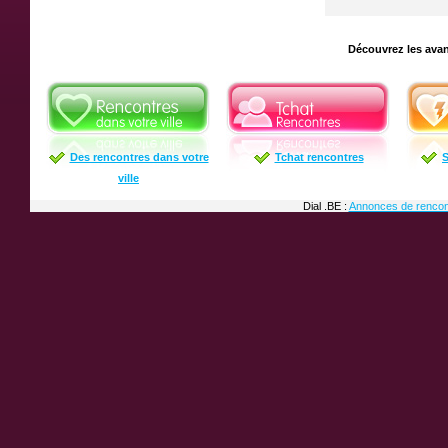
Découvrez les avan
Des rencontres dans votre
Tchat rencontres
S
ville
Dial .BE :
Annonces de rencon