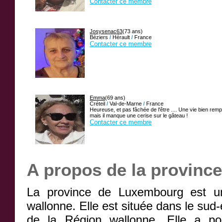
Contacter ce membre
Josysenac63
(73 ans)
Béziers
/
Hérault
/
France
Contacter ce membre
Emma
(69 ans)
Créteil
/
Val-de-Marne
/
France
Heureuse, et pas fâchée de l'être .... Une vie bien rempl
mais il manque une cerise sur le gâteau !
Contacter ce membre
A propos de la provinc
La province de Luxembourg est un
wallonne. Elle est située dans le sud-
de la Région wallonne. Elle a pou