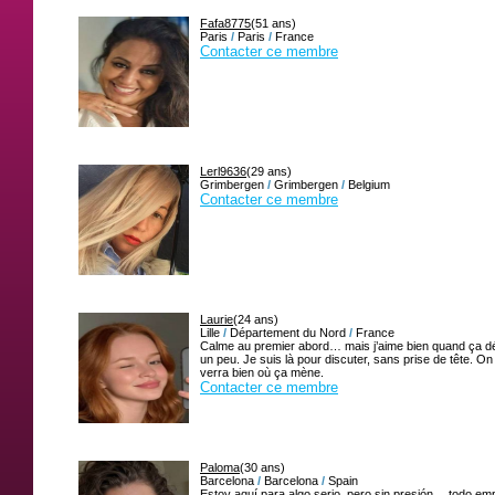
Fafa8775
(51 ans)
Paris
/
Paris
/
France
Contacter ce membre
Lerl9636
(29 ans)
Grimbergen
/
Grimbergen
/
Belgium
Contacter ce membre
Laurie
(24 ans)
Lille
/
Département du Nord
/
France
Calme au premier abord… mais j’aime bien quand ça d
un peu. Je suis là pour discuter, sans prise de tête. On
verra bien où ça mène.
Contacter ce membre
Paloma
(30 ans)
Barcelona
/
Barcelona
/
Spain
Estoy aquí para algo serio, pero sin presión… todo em