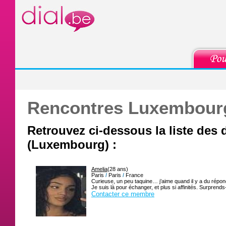
Rencontres Luxembourg
Retrouvez ci-dessous la liste des d
(Luxembourg) :
Amelia
(28 ans)
Paris
/
Paris
/
France
Curieuse, un peu taquine… j’aime quand il y a du répon
Je suis là pour échanger, et plus si affinités. Surprends
Contacter ce membre