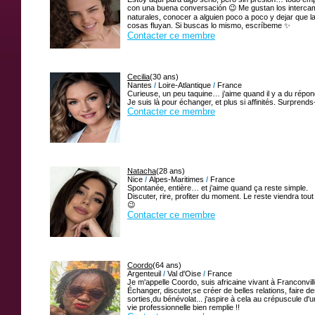
con una buena conversación 😉 Me gustan los interca
naturales, conocer a alguien poco a poco y dejar que l
cosas fluyan. Si buscas lo mismo, escríbeme ✨
Contacter ce membre
Cecilia
(30 ans)
Nantes
/
Loire-Atlantique
/
France
Curieuse, un peu taquine… j’aime quand il y a du répon
Je suis là pour échanger, et plus si affinités. Surprends
Contacter ce membre
Natacha
(28 ans)
Nice
/
Alpes-Maritimes
/
France
Spontanée, entière… et j’aime quand ça reste simple.
Discuter, rire, profiter du moment. Le reste viendra tout
😉
Contacter ce membre
Coordo
(64 ans)
Argenteuil
/
Val d'Oise
/
France
Je m'appelle Coordo, suis africaine vivant à Franconvil
Échanger, discuter,se créer de belles relations, faire d
sorties,du bénévolat... j'aspire à cela au crépuscule d'
vie professionnelle bien remplie !!